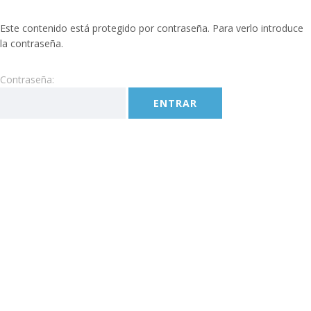
klink panel
Este contenido está protegido por contraseña. Para verlo introduce
la contraseña.
klink panel
Contraseña:
klink paketleri
klink
klink
klink
klink
klink panel