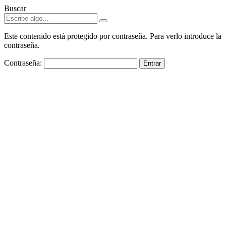
Buscar
Hacklink panel
Hacklink panel
Este contenido está protegido por contraseña. Para verlo introduce la
contraseña.
Backlink paketleri
Contraseña:
Hacklink
Hacklink
Hacklink
Hacklink
Hacklink panel
Hacklink panel
Hacklink panel
Hacklink panel
Hacklink panel
Hacklink panel