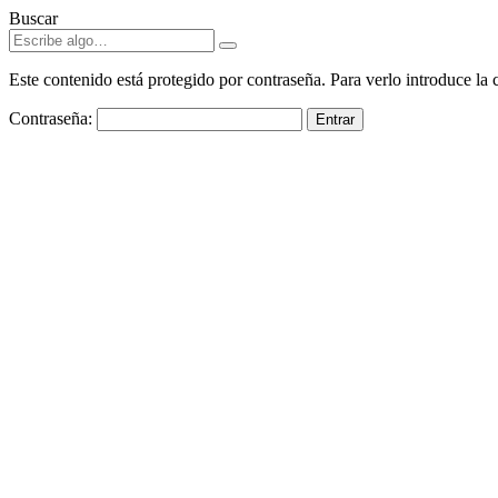
Buscar
acklink panel
acklink panel
Este contenido está protegido por contraseña. Para verlo introduce la 
acklink paketleri
Contraseña:
acklink
acklink
acklink
acklink
acklink panel
acklink panel
acklink panel
acklink panel
acklink panel
acklink panel