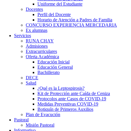
Uniforme del Estudiante
Docentes
Perfil del Docente
Horario de Atención a Padres de Familia
CONCURSO EXPERIENCIA MERCEDARIA
Ex alumnas
Servicios
RUNA CHAY
Admisiones
Extracurriculares
Oferta Académica
Educación Inicial
Educación General
Bachillerato
DECE
Salud
¿Qué es la Leptospirosis?
Kit de Protección ante Caída de Ceniza
Protocolos ante Casos de COVID-19
Medidas Preventivas COVID-19
Botiquín de Primeros Auxilios
Plan de Evacución
Pastoral
Misión Pastoral
Informativo