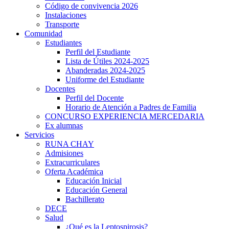
Código de convivencia 2026
Instalaciones
Transporte
Comunidad
Estudiantes
Perfil del Estudiante
Lista de Útiles 2024-2025
Abanderadas 2024-2025
Uniforme del Estudiante
Docentes
Perfil del Docente
Horario de Atención a Padres de Familia
CONCURSO EXPERIENCIA MERCEDARIA
Ex alumnas
Servicios
RUNA CHAY
Admisiones
Extracurriculares
Oferta Académica
Educación Inicial
Educación General
Bachillerato
DECE
Salud
¿Qué es la Leptospirosis?