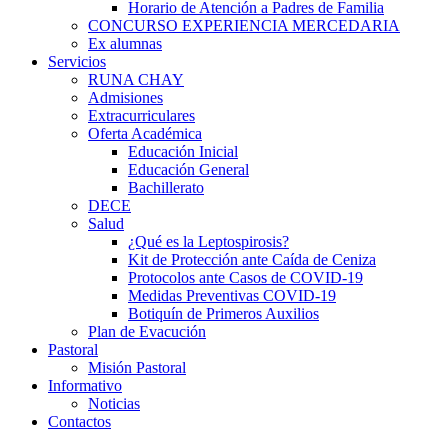
Horario de Atención a Padres de Familia
CONCURSO EXPERIENCIA MERCEDARIA
Ex alumnas
Servicios
RUNA CHAY
Admisiones
Extracurriculares
Oferta Académica
Educación Inicial
Educación General
Bachillerato
DECE
Salud
¿Qué es la Leptospirosis?
Kit de Protección ante Caída de Ceniza
Protocolos ante Casos de COVID-19
Medidas Preventivas COVID-19
Botiquín de Primeros Auxilios
Plan de Evacución
Pastoral
Misión Pastoral
Informativo
Noticias
Contactos