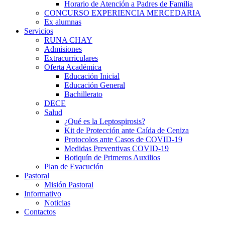
Horario de Atención a Padres de Familia
CONCURSO EXPERIENCIA MERCEDARIA
Ex alumnas
Servicios
RUNA CHAY
Admisiones
Extracurriculares
Oferta Académica
Educación Inicial
Educación General
Bachillerato
DECE
Salud
¿Qué es la Leptospirosis?
Kit de Protección ante Caída de Ceniza
Protocolos ante Casos de COVID-19
Medidas Preventivas COVID-19
Botiquín de Primeros Auxilios
Plan de Evacución
Pastoral
Misión Pastoral
Informativo
Noticias
Contactos