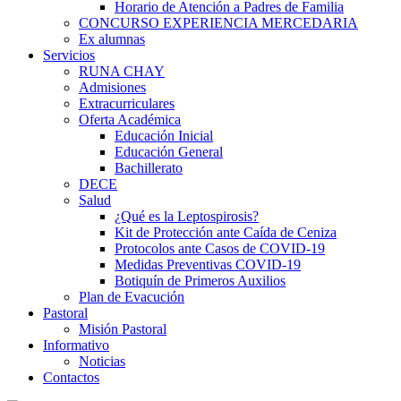
Horario de Atención a Padres de Familia
CONCURSO EXPERIENCIA MERCEDARIA
Ex alumnas
Servicios
RUNA CHAY
Admisiones
Extracurriculares
Oferta Académica
Educación Inicial
Educación General
Bachillerato
DECE
Salud
¿Qué es la Leptospirosis?
Kit de Protección ante Caída de Ceniza
Protocolos ante Casos de COVID-19
Medidas Preventivas COVID-19
Botiquín de Primeros Auxilios
Plan de Evacución
Pastoral
Misión Pastoral
Informativo
Noticias
Contactos