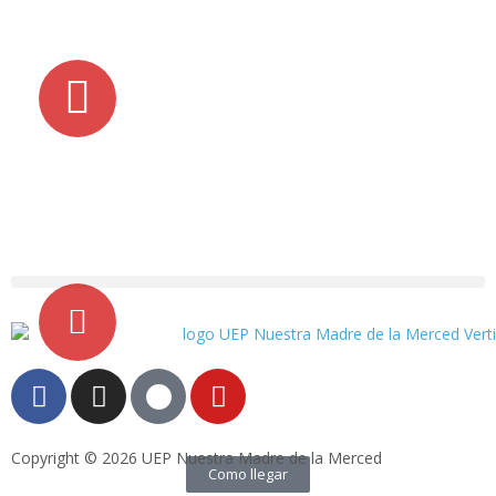
02 2503 885
02 2524 983
rs
secretaria @mercedarias.edu.ec
Copyright © 2026 UEP Nuestra Madre de la Merced
Como llegar