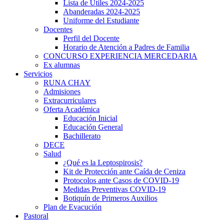
Lista de Útiles 2024-2025
Abanderadas 2024-2025
Uniforme del Estudiante
Docentes
Perfil del Docente
Horario de Atención a Padres de Familia
CONCURSO EXPERIENCIA MERCEDARIA
Ex alumnas
Servicios
RUNA CHAY
Admisiones
Extracurriculares
Oferta Académica
Educación Inicial
Educación General
Bachillerato
DECE
Salud
¿Qué es la Leptospirosis?
Kit de Protección ante Caída de Ceniza
Protocolos ante Casos de COVID-19
Medidas Preventivas COVID-19
Botiquín de Primeros Auxilios
Plan de Evacución
Pastoral