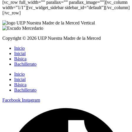
[vc_row full_width=”” parallax=”” parallax_image=””][vc_column
width=”1/1″][vc_widget_sidebar sidebar_id=”default”][/vc_column]
[/vc_row]
Copyright © 2026 UEP Nuestra Madre de la Merced
Inicio
Inicial
Básica
Bachillerato
Inicio
Inicial
Básica
Bachillerato
Facebook
Instagram
ner