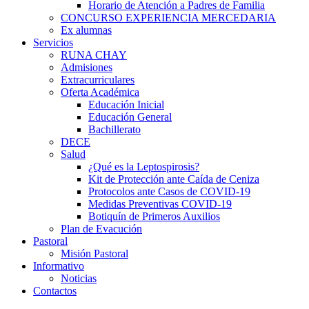
Horario de Atención a Padres de Familia
CONCURSO EXPERIENCIA MERCEDARIA
Ex alumnas
Servicios
RUNA CHAY
Admisiones
Extracurriculares
Oferta Académica
Educación Inicial
Educación General
Bachillerato
DECE
Salud
¿Qué es la Leptospirosis?
Kit de Protección ante Caída de Ceniza
Protocolos ante Casos de COVID-19
Medidas Preventivas COVID-19
Botiquín de Primeros Auxilios
Plan de Evacución
Pastoral
Misión Pastoral
Informativo
Noticias
Contactos