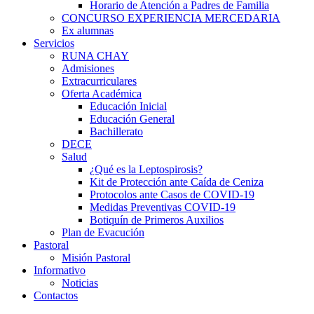
Horario de Atención a Padres de Familia
CONCURSO EXPERIENCIA MERCEDARIA
Ex alumnas
Servicios
RUNA CHAY
Admisiones
Extracurriculares
Oferta Académica
Educación Inicial
Educación General
Bachillerato
DECE
Salud
¿Qué es la Leptospirosis?
Kit de Protección ante Caída de Ceniza
Protocolos ante Casos de COVID-19
Medidas Preventivas COVID-19
Botiquín de Primeros Auxilios
Plan de Evacución
Pastoral
Misión Pastoral
Informativo
Noticias
Contactos