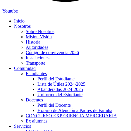
Youtube
Inicio
Nosotros
Sobre Nosotros
Misión Visión
Historia
Autoridades
Código de convivencia 2026
Instalaciones
Transporte
hortener
Comunidad
Estudiantes
Perfil del Estudiante
Lista de Útiles 2024-2025
Abanderadas 2024-2025
Uniforme del Estudiante
Docentes
Perfil del Docente
Horario de Atención a Padres de Familia
CONCURSO EXPERIENCIA MERCEDARIA
Ex alumnas
Servicios