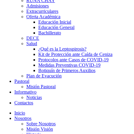
RUNA CHAY
Admisiones
Extracurriculares
Oferta Académica
Educación Inicial
Educación General
Bachillerato
DECE
Salud
¿Qué es la Leptospirosis?
Kit de Protección ante Caída de Ceniza
Protocolos ante Casos de COVID-19
Medidas Preventivas COVID-19
Botiquín de Primeros Auxilios
Plan de Evacución
Pastoral
iriş
Misión Pastoral
Informativo
Noticias
Contactos
Inicio
Nosotros
Sobre Nosotros
Misión Visión