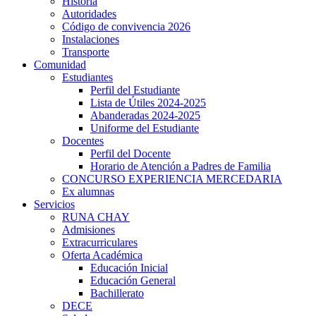
Historia
Autoridades
Código de convivencia 2026
Instalaciones
giriş
Transporte
Comunidad
Estudiantes
Perfil del Estudiante
Lista de Útiles 2024-2025
Abanderadas 2024-2025
Uniforme del Estudiante
Docentes
Perfil del Docente
Horario de Atención a Padres de Familia
CONCURSO EXPERIENCIA MERCEDARIA
Ex alumnas
giriş
Servicios
RUNA CHAY
Admisiones
Extracurriculares
Oferta Académica
Educación Inicial
Educación General
Bachillerato
DECE