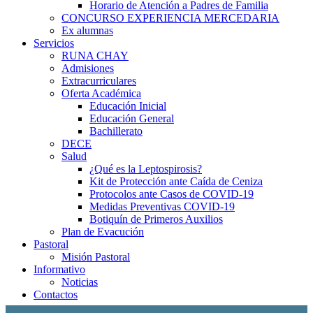
Horario de Atención a Padres de Familia
CONCURSO EXPERIENCIA MERCEDARIA
Ex alumnas
Servicios
RUNA CHAY
Admisiones
Extracurriculares
Oferta Académica
Educación Inicial
Educación General
Bachillerato
DECE
Salud
¿Qué es la Leptospirosis?
Kit de Protección ante Caída de Ceniza
Protocolos ante Casos de COVID-19
Medidas Preventivas COVID-19
Botiquín de Primeros Auxilios
Plan de Evacución
Pastoral
Misión Pastoral
Informativo
Noticias
Contactos