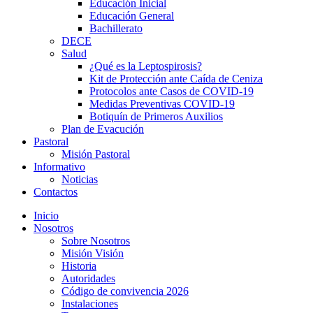
Educación Inicial
Educación General
Bachillerato
DECE
Salud
¿Qué es la Leptospirosis?
Kit de Protección ante Caída de Ceniza
Protocolos ante Casos de COVID-19
Medidas Preventivas COVID-19
Botiquín de Primeros Auxilios
Plan de Evacución
Pastoral
shortener
Misión Pastoral
Informativo
Noticias
Contactos
Inicio
Nosotros
Sobre Nosotros
Misión Visión
Historia
Autoridades
Código de convivencia 2026
Instalaciones