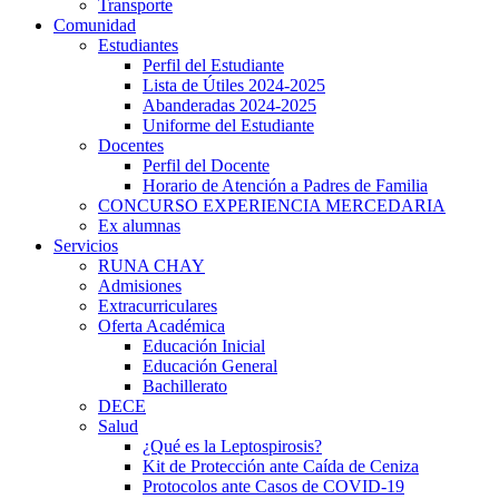
Transporte
Comunidad
Estudiantes
Perfil del Estudiante
Lista de Útiles 2024-2025
Abanderadas 2024-2025
Uniforme del Estudiante
Docentes
Perfil del Docente
Horario de Atención a Padres de Familia
CONCURSO EXPERIENCIA MERCEDARIA
Ex alumnas
Servicios
RUNA CHAY
Admisiones
Extracurriculares
giriş
Oferta Académica
Educación Inicial
Educación General
Bachillerato
DECE
Salud
¿Qué es la Leptospirosis?
Kit de Protección ante Caída de Ceniza
Protocolos ante Casos de COVID-19