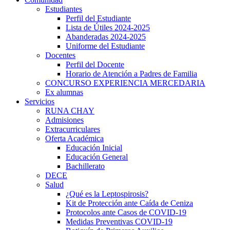
Estudiantes
Perfil del Estudiante
Lista de Útiles 2024-2025
Abanderadas 2024-2025
Uniforme del Estudiante
Docentes
Perfil del Docente
Horario de Atención a Padres de Familia
CONCURSO EXPERIENCIA MERCEDARIA
Ex alumnas
Servicios
RUNA CHAY
Admisiones
Extracurriculares
Oferta Académica
Educación Inicial
Educación General
Bachillerato
DECE
Salud
¿Qué es la Leptospirosis?
Kit de Protección ante Caída de Ceniza
Protocolos ante Casos de COVID-19
Medidas Preventivas COVID-19