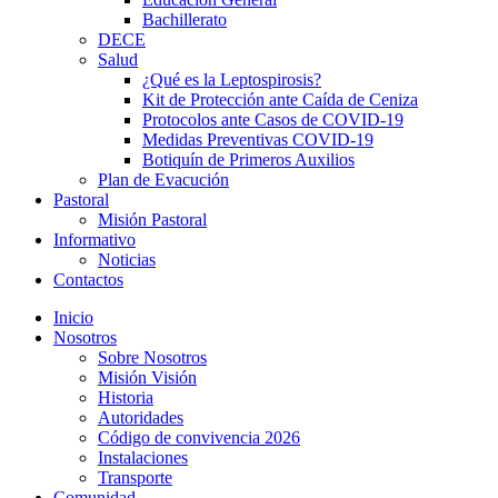
Bachillerato
DECE
Salud
¿Qué es la Leptospirosis?
Kit de Protección ante Caída de Ceniza
Protocolos ante Casos de COVID-19
Medidas Preventivas COVID-19
Botiquín de Primeros Auxilios
Plan de Evacución
Pastoral
Misión Pastoral
Informativo
Noticias
Contactos
Inicio
Nosotros
Sobre Nosotros
Misión Visión
Historia
Autoridades
Código de convivencia 2026
Instalaciones
shortener
Transporte
Comunidad