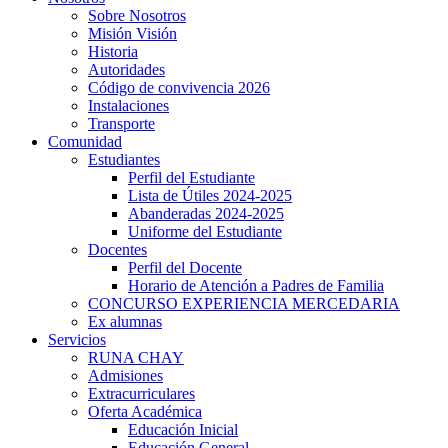
Sobre Nosotros
Misión Visión
Historia
Autoridades
Código de convivencia 2026
Instalaciones
Transporte
Comunidad
Estudiantes
Perfil del Estudiante
Lista de Útiles 2024-2025
Abanderadas 2024-2025
Uniforme del Estudiante
Docentes
Perfil del Docente
Horario de Atención a Padres de Familia
CONCURSO EXPERIENCIA MERCEDARIA
Ex alumnas
Servicios
RUNA CHAY
Admisiones
Extracurriculares
Oferta Académica
urs
Educación Inicial
Educación General