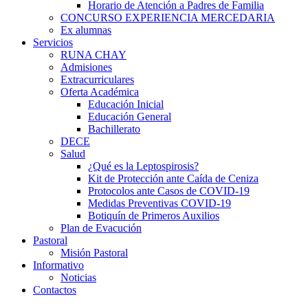
Horario de Atención a Padres de Familia
CONCURSO EXPERIENCIA MERCEDARIA
Ex alumnas
Servicios
RUNA CHAY
Admisiones
Extracurriculares
Oferta Académica
Educación Inicial
Educación General
Bachillerato
DECE
Salud
¿Qué es la Leptospirosis?
Kit de Protección ante Caída de Ceniza
Protocolos ante Casos de COVID-19
Medidas Preventivas COVID-19
Botiquín de Primeros Auxilios
Plan de Evacución
Pastoral
Misión Pastoral
Informativo
Noticias
Contactos