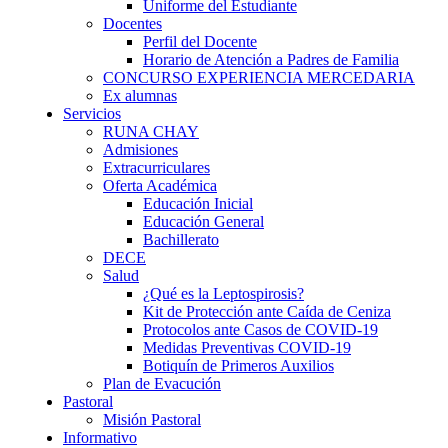
Uniforme del Estudiante
Docentes
Perfil del Docente
Horario de Atención a Padres de Familia
CONCURSO EXPERIENCIA MERCEDARIA
Ex alumnas
Servicios
RUNA CHAY
Admisiones
Extracurriculares
Oferta Académica
Educación Inicial
Educación General
Bachillerato
DECE
Salud
¿Qué es la Leptospirosis?
Kit de Protección ante Caída de Ceniza
Protocolos ante Casos de COVID-19
Medidas Preventivas COVID-19
Botiquín de Primeros Auxilios
Plan de Evacución
Pastoral
Misión Pastoral
Informativo