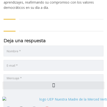
aprendizajes, reafirmando su compromiso con los valores
l
democráticos en su día a día.
l
 al
Deja una respuesta
 al
l
l
l
l
l