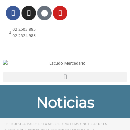
l
l
02 2503 885
leri
02 2524 983
Noticias
l
l
UEP NUESTRA MADRE DE LA MERCED
>
NOTICIAS
>
NOTICIAS DE LA