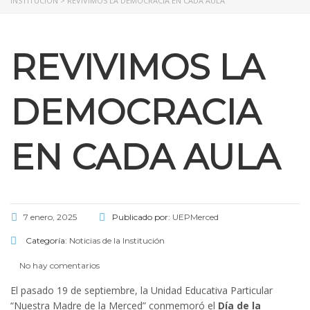
INSTITUCIÓN
>
REVIVIMOS LA DEMOCRACIA EN CADA AULA
l
REVIVIMOS LA
l
l
DEMOCRACIA
l
EN CADA AULA
l
l
7 enero, 2025
Publicado por:
UEPMerced
l
Categoría:
Noticias de la Institución
No hay comentarios
l
El pasado 19 de septiembre, la Unidad Educativa Particular
“Nuestra Madre de la Merced” conmemoró el
Día de la
l