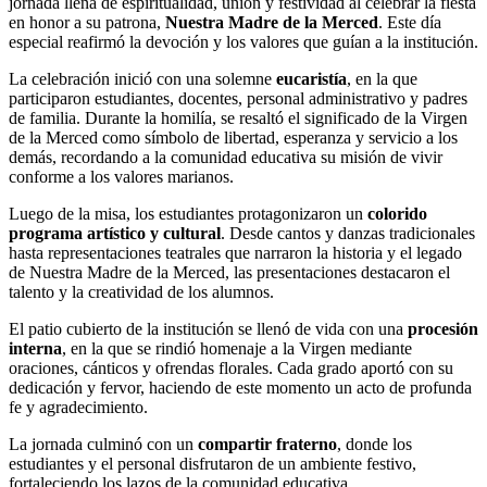
jornada llena de espiritualidad, unión y festividad al celebrar la fiesta
en honor a su patrona,
Nuestra Madre de la Merced
. Este día
especial reafirmó la devoción y los valores que guían a la institución.
La celebración inició con una solemne
eucaristía
, en la que
participaron estudiantes, docentes, personal administrativo y padres
de familia. Durante la homilía, se resaltó el significado de la Virgen
de la Merced como símbolo de libertad, esperanza y servicio a los
demás, recordando a la comunidad educativa su misión de vivir
conforme a los valores marianos.
Luego de la misa, los estudiantes protagonizaron un
colorido
programa artístico y cultural
. Desde cantos y danzas tradicionales
hasta representaciones teatrales que narraron la historia y el legado
de Nuestra Madre de la Merced, las presentaciones destacaron el
talento y la creatividad de los alumnos.
El patio cubierto de la institución se llenó de vida con una
procesión
interna
, en la que se rindió homenaje a la Virgen mediante
oraciones, cánticos y ofrendas florales. Cada grado aportó con su
dedicación y fervor, haciendo de este momento un acto de profunda
fe y agradecimiento.
La jornada culminó con un
compartir fraterno
, donde los
estudiantes y el personal disfrutaron de un ambiente festivo,
fortaleciendo los lazos de la comunidad educativa.