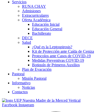
Servicios
RUNA CHAY
Admisiones
Extracurriculares
Oferta Académica
Educación Inicial
Educación General
Bachillerato
DECE
Salud
¿Qué es la Leptospirosis?
Kit de Protección ante Caída de Ceniza
Protocolos ante Casos de COVID-19
Medidas Preventivas COVID-19
Botiquín de Primeros Auxilios
Plan de Evacución
Pastoral
Misión Pastoral
Informativo
Noticias
Contactos
Facebook
Instagram