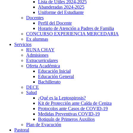
Lista de Útiles 2024-2025
Abanderadas 2024-2025
iş
Uniforme del Estudiante
Docentes
Perfil del Docente
Horario de Atención a Padres de Familia
CONCURSO EXPERIENCIA MERCEDARIA
Ex alumnas
Servicios
RUNA CHAY
Admisiones
Extracurriculares
Oferta Académica
Educación Inicial
Educación General
riş
Bachillerato
DECE
Salud
¿Qué es la Leptospirosis?
Kit de Protección ante Caída de Ceniza
Protocolos ante Casos de COVID-19
Medidas Preventivas COVID-19
Botiquín de Primeros Auxilios
Plan de Evacución
Pastoral