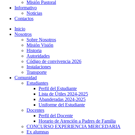
Misión Pastoral
Informativo
riş
Noticias
Contactos
Inicio
Nosotros
Sobre Nosotros
Misión Visión
Historia
Autoridades
Código de convivencia 2026
Instalaciones
Transporte
Comunidad
Estudiantes
Perfil del Estudiante
Lista de Útiles 2024-2025
Abanderadas 2024-2025
Uniforme del Estudiante
Docentes
Perfil del Docente
Horario de Atención a Padres de Familia
CONCURSO EXPERIENCIA MERCEDARIA
Ex alumnas