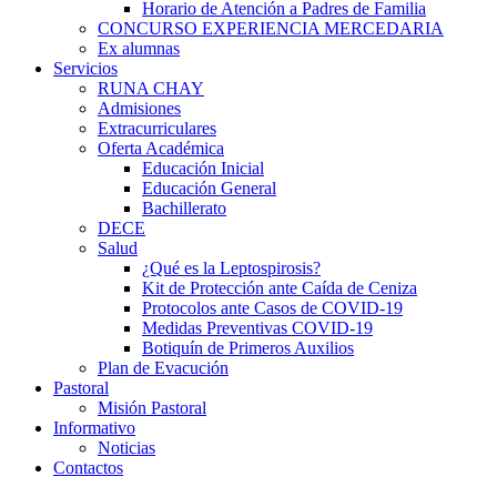
Horario de Atención a Padres de Familia
CONCURSO EXPERIENCIA MERCEDARIA
Ex alumnas
Servicios
RUNA CHAY
Admisiones
Extracurriculares
Oferta Académica
Educación Inicial
Educación General
Bachillerato
DECE
Salud
¿Qué es la Leptospirosis?
Kit de Protección ante Caída de Ceniza
Protocolos ante Casos de COVID-19
Medidas Preventivas COVID-19
Botiquín de Primeros Auxilios
Plan de Evacución
Pastoral
Misión Pastoral
Informativo
Noticias
Contactos