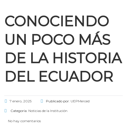
CONOCIENDO
UN POCO MÁS
DE LA HISTORIA
DEL ECUADOR
l
7 enero, 2025
Publicado por:
UEPMerced
Categoría:
Noticias de la Institución
l
No hay comentarios