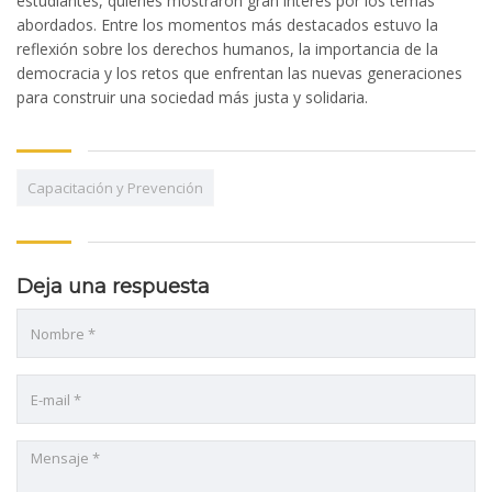
estudiantes, quienes mostraron gran interés por los temas
abordados. Entre los momentos más destacados estuvo la
reflexión sobre los derechos humanos, la importancia de la
democracia y los retos que enfrentan las nuevas generaciones
para construir una sociedad más justa y solidaria.
al
Capacitación y Prevención
al
l
Deja una respuesta
l