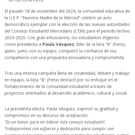
No hay comentarios
El pasado 18 de noviembre del 2024, la comunidad educativa de
l
la U.E.P. “Nuestra Madre de la Merced” celebró un acto
democrático ejemplar con la elección de las nuevas autoridades
l
del Consejo Estudiantil Mercedario (CEM) para el periodo lectivo
2024-2025. Con gran entusiasmo, los estudiantes eligieron
como presidenta a
Paula Vásquez
, líder de la lista “B” (Fenx),
l
quien, junto con su equipo, conquistó la confianza de sus
compañeros con una propuesta innovadora y comprometida.
l
Tras una intensa campaña llena de creatividad, debate y trabajo
l
en equipo, la lista “B” (Fenx) destacó por su enfoque en el
fortalecimiento de la comunidad estudiantil a través de
proyectos orientados al desarrollo académico, cultural y social.
l
La presidenta electa, Paula Vásquez, expresó su gratitud y
l
compromiso en su discurso de aceptación:
“Es un honor para mí liderar este consejo estudiantil.
l
Trabajaremos con esfuerzo y dedicación para cumplir con