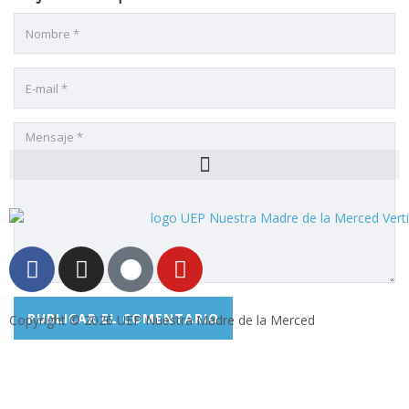
l
l
l
l
l
l
l
Copyright © 2026 UEP Nuestra Madre de la Merced
l