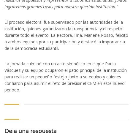
nuestras propuestas y representar a todos los estudiantes. Juntos
l
lograremos grandes cosas para nuestra querida institución.”
l
El proceso electoral fue supervisado por las autoridades de la
institución, quienes garantizaron la transparencia y el respeto
durante todo el evento. La Rectora, Hna. Marlene Posso, felicitó
l
a ambos equipos por su participación y destacó la importancia
de la democracia estudiantil
.
l
La jornada culminó con un acto simbólico en el que Paula
al
Vásquez y su equipo ocuparon el patio principal de la institución
para realizar un pequeño festejo junto a su equipo y quienes
al
confiaron para asumir el reto de presidir el CEM en este nuevo
periodo.
l
l
l
Deja una respuesta