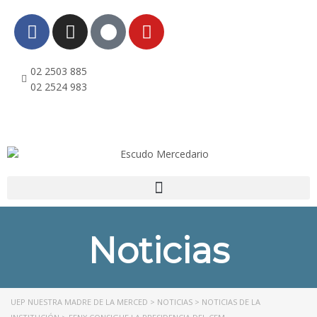
l
l
02 2503 885
leri
02 2524 983
Noticias
l
UEP NUESTRA MADRE DE LA MERCED
>
NOTICIAS
>
NOTICIAS DE LA