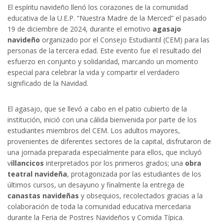
El espíritu navideño llenó los corazones de la comunidad
educativa de la U.E.P. “Nuestra Madre de la Merced” el pasado
19 de diciembre de 2024, durante el emotivo
agasajo
navideño
organizado por el Consejo Estudiantil (CEM) para las
personas de la tercera edad. Este evento fue el resultado del
esfuerzo en conjunto y solidaridad, marcando un momento
especial para celebrar la vida y compartir el verdadero
l
significado de la Navidad.
El agasajo, que se llevó a cabo en el patio cubierto de la
institución, inició con una cálida bienvenida por parte de los
estudiantes miembros del CEM. Los adultos mayores,
provenientes de diferentes sectores de la capital, disfrutaron de
una jornada preparada especialmente para ellos, que incluyó
l
v
illancicos
interpretados por los primeros grados; una
obra
teatral navideña
, protagonizada por las estudiantes de los
l
últimos cursos, un desayuno y finalmente la entrega de
canastas navideñas
y obsequios, recolectados gracias a la
colaboración de toda la comunidad educativa mercedaria
durante la Feria de Postres Navideños y Comida Típica.