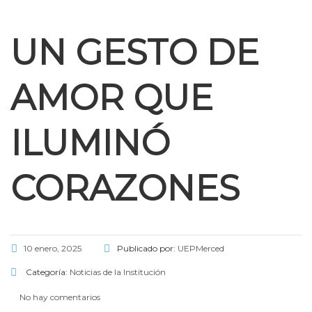
UN GESTO DE
AMOR QUE
ILUMINÓ
CORAZONES
l
10 enero, 2025
Publicado por:
UEPMerced
Categoría:
Noticias de la Institución
l
No hay comentarios