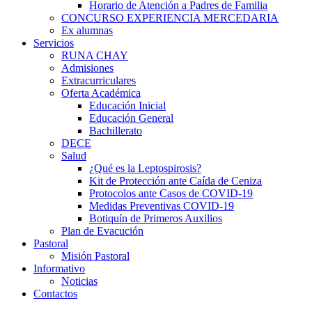
Horario de Atención a Padres de Familia
CONCURSO EXPERIENCIA MERCEDARIA
Ex alumnas
Servicios
RUNA CHAY
Admisiones
Extracurriculares
Oferta Académica
Educación Inicial
Educación General
Bachillerato
DECE
Salud
¿Qué es la Leptospirosis?
Kit de Protección ante Caída de Ceniza
Protocolos ante Casos de COVID-19
Medidas Preventivas COVID-19
Botiquín de Primeros Auxilios
Plan de Evacución
Pastoral
Misión Pastoral
Informativo
Noticias
Contactos