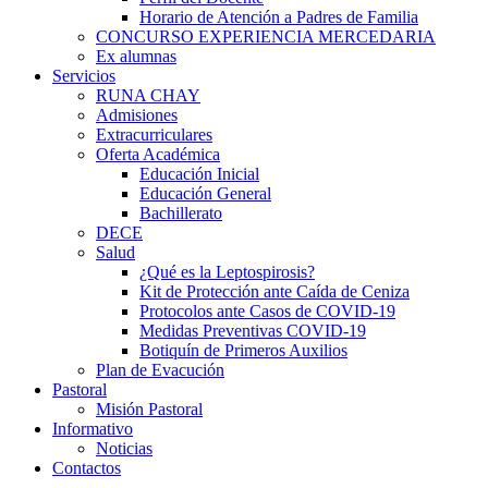
Horario de Atención a Padres de Familia
CONCURSO EXPERIENCIA MERCEDARIA
Ex alumnas
Servicios
RUNA CHAY
Admisiones
Extracurriculares
Oferta Académica
Educación Inicial
Educación General
Bachillerato
DECE
Salud
¿Qué es la Leptospirosis?
Kit de Protección ante Caída de Ceniza
Protocolos ante Casos de COVID-19
Medidas Preventivas COVID-19
Botiquín de Primeros Auxilios
Plan de Evacución
hortener
Pastoral
Misión Pastoral
Informativo
Noticias
Contactos