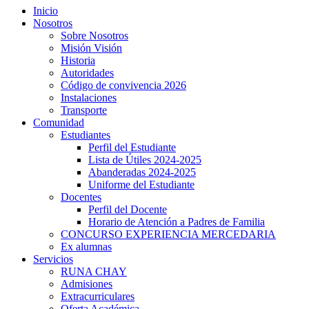
Inicio
Nosotros
Sobre Nosotros
Misión Visión
Historia
Autoridades
Código de convivencia 2026
Instalaciones
Transporte
Comunidad
Estudiantes
Perfil del Estudiante
Lista de Útiles 2024-2025
Abanderadas 2024-2025
Uniforme del Estudiante
Docentes
Perfil del Docente
Horario de Atención a Padres de Familia
CONCURSO EXPERIENCIA MERCEDARIA
Ex alumnas
Servicios
RUNA CHAY
Admisiones
riş
Extracurriculares
Oferta Académica