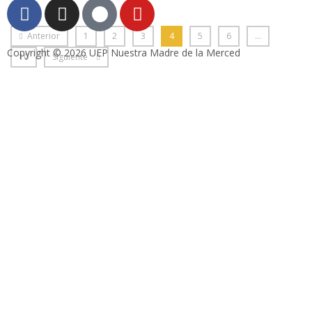
Anterior
1
2
3
4
5
6
…
Copyright © 2026 UEP Nuestra Madre de la Merced
10
Siguiente
Hacklink panel
Hacklink panel
Backlink paketleri
Hacklink
Hacklink
Hacklink