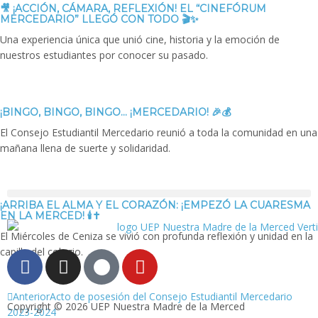
🎥 ¡ACCIÓN, CÁMARA, REFLEXIÓN! EL “CINEFÓRUM
MERCEDARIO” LLEGÓ CON TODO 🎬✨
Una experiencia única que unió cine, historia y la emoción de
nuestros estudiantes por conocer su pasado.
¡BINGO, BINGO, BINGO… ¡MERCEDARIO! 🎉💰
El Consejo Estudiantil Mercedario reunió a toda la comunidad en una
mañana llena de suerte y solidaridad.
¡ARRIBA EL ALMA Y EL CORAZÓN: ¡EMPEZÓ LA CUARESMA
EN LA MERCED! 🕯️✝️
El Miércoles de Ceniza se vivió con profunda reflexión y unidad en la
capilla del colegio.
Anterior
Acto de posesión del Consejo Estudiantil Mercedario
Copyright © 2026 UEP Nuestra Madre de la Merced
2023-2024