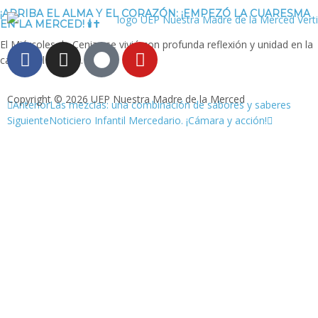
¡ARRIBA EL ALMA Y EL CORAZÓN: ¡EMPEZÓ LA CUARESMA
EN LA MERCED! 🕯️✝️
El Miércoles de Ceniza se vivió con profunda reflexión y unidad en la
capilla del colegio.
Copyright © 2026 UEP Nuestra Madre de la Merced
Anterior
Las mezclas: una combinación de sabores y saberes
Siguiente
Noticiero Infantil Mercedario. ¡Cámara y acción!