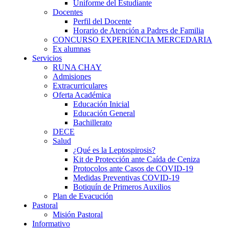
Uniforme del Estudiante
Docentes
Perfil del Docente
Horario de Atención a Padres de Familia
CONCURSO EXPERIENCIA MERCEDARIA
Ex alumnas
Servicios
RUNA CHAY
Admisiones
Extracurriculares
Oferta Académica
Educación Inicial
Educación General
Bachillerato
DECE
Salud
¿Qué es la Leptospirosis?
Kit de Protección ante Caída de Ceniza
Protocolos ante Casos de COVID-19
Medidas Preventivas COVID-19
Botiquín de Primeros Auxilios
Plan de Evacución
Pastoral
Misión Pastoral
Informativo