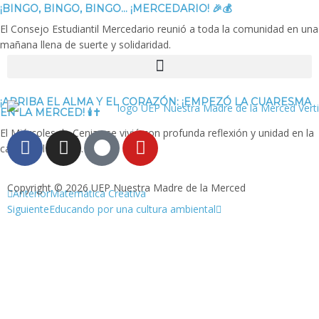
¡BINGO, BINGO, BINGO… ¡MERCEDARIO! 🎉💰
El Consejo Estudiantil Mercedario reunió a toda la comunidad en una
mañana llena de suerte y solidaridad.
¡ARRIBA EL ALMA Y EL CORAZÓN: ¡EMPEZÓ LA CUARESMA
EN LA MERCED! 🕯️✝️
El Miércoles de Ceniza se vivió con profunda reflexión y unidad en la
capilla del colegio.
Copyright © 2026 UEP Nuestra Madre de la Merced
Anterior
Matemática Creativa
Siguiente
Educando por una cultura ambiental