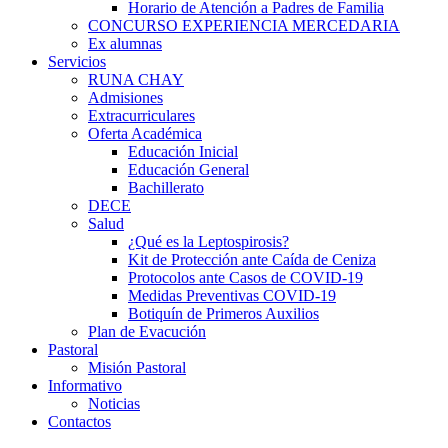
Horario de Atención a Padres de Familia
CONCURSO EXPERIENCIA MERCEDARIA
Ex alumnas
Servicios
RUNA CHAY
Admisiones
Extracurriculares
Oferta Académica
Educación Inicial
Educación General
Bachillerato
DECE
Salud
¿Qué es la Leptospirosis?
Kit de Protección ante Caída de Ceniza
Protocolos ante Casos de COVID-19
Medidas Preventivas COVID-19
Botiquín de Primeros Auxilios
Plan de Evacución
Pastoral
Misión Pastoral
Informativo
Noticias
Contactos