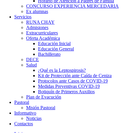
Horario de Atención a Padres de Familia
CONCURSO EXPERIENCIA MERCEDARIA
Ex alumnas
Servicios
RUNA CHAY
Admisiones
Extracurriculares
Oferta Académica
Educación Inicial
Educación General
Bachillerato
DECE
hortener
Salud
¿Qué es la Leptospirosis?
Kit de Protección ante Caída de Ceniza
Protocolos ante Casos de COVID-19
Medidas Preventivas COVID-19
Botiquín de Primeros Auxilios
Plan de Evacución
Pastoral
Misión Pastoral
Informativo
Noticias
Contactos