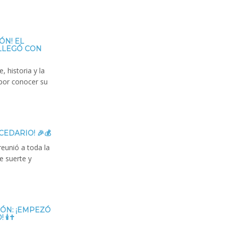
ÓN! EL
LLEGÓ CON
, historia y la
por conocer su
CEDARIO! 🎉💰
reunió a toda la
 suerte y
ZÓN: ¡EMPEZÓ
️✝️