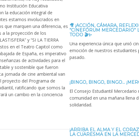
mo Institución Educativa
 la educación integral de
ntes estamos involucrados en
🎥 ¡ACCIÓN, CÁMARA, REFLEXI
os que marquen una diferencia, es
“CINEFÓRUM MERCEDARIO” 
s a la proyección de los
TODO 🎬✨
LASTISFERA” y “SI LA TIERRA
Una experiencia única que unió cine
tos en el Teatro Capitol como
emoción de nuestros estudiantes 
Embajada de España, es imperativo
pasado.
nseñanzas de actividades para el
table y sostenible que fueron
ta jornada de cine ambiental van
l proyecto del Programa de
¡BINGO, BINGO, BINGO… ¡MER
udiantil, ratificando que somos la
El Consejo Estudiantil Mercedario 
rará un cambio en la conciencia
comunidad en una mañana llena de
solidaridad.
¡ARRIBA EL ALMA Y EL CORA
LA CUARESMA EN LA MERCED! 