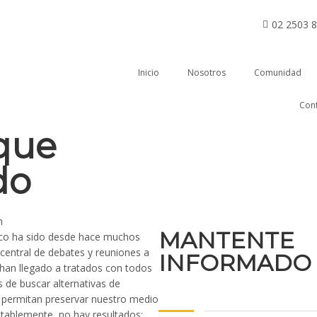
02 2503 8
Inicio
Nosotros
Comunidad
Con
 que
do
n
MANTENTE
ico ha sido desde hace muchos
 central de debates y reuniones a
INFORMADO
 han llegado a tratados con todos
s de buscar alternativas de
 permitan preservar nuestro medio
ablemente, no hay resultados;