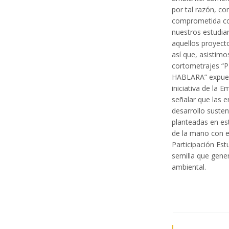
por tal razón, co
comprometida con
nuestros estudia
aquellos proyect
así que, asistimo
cortometrajes “P
HABLARA” expues
iniciativa de la 
señalar que las e
desarrollo susten
planteadas en es
de la mano con e
Participación Est
semilla que gene
ambiental.