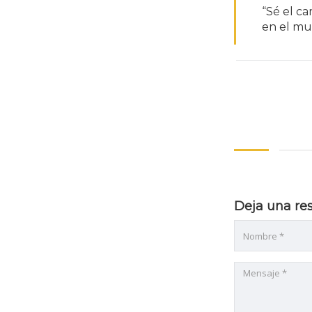
“Sé el c
en el m
Deja una re