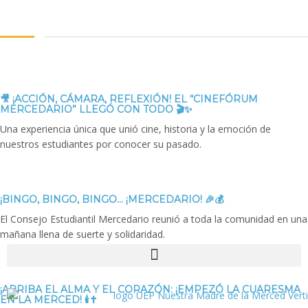
🎥 ¡ACCIÓN, CÁMARA, REFLEXIÓN! EL “CINEFÓRUM
MERCEDARIO” LLEGÓ CON TODO 🎬✨
Una experiencia única que unió cine, historia y la emoción de
nuestros estudiantes por conocer su pasado.
¡BINGO, BINGO, BINGO… ¡MERCEDARIO! 🎉💰
El Consejo Estudiantil Mercedario reunió a toda la comunidad en una
mañana llena de suerte y solidaridad.
¡ARRIBA EL ALMA Y EL CORAZÓN: ¡EMPEZÓ LA CUARESMA
EN LA MERCED! 🕯️✝️