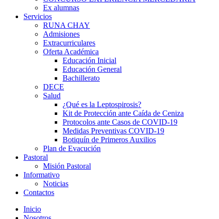
Ex alumnas
Servicios
RUNA CHAY
Admisiones
Extracurriculares
Oferta Académica
Educación Inicial
Educación General
Bachillerato
DECE
Salud
¿Qué es la Leptospirosis?
Kit de Protección ante Caída de Ceniza
Protocolos ante Casos de COVID-19
Medidas Preventivas COVID-19
Botiquín de Primeros Auxilios
Plan de Evacución
Pastoral
Misión Pastoral
Informativo
Noticias
Contactos
Inicio
Nosotros