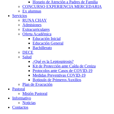
Horario de Atención a Padres de Familia
CONCURSO EXPERIENCIA MERCEDARIA
Ex alumnas
Servicios
RUNA CHAY
Admisiones
Extracurriculares
Oferta Académica
Educación Inicial
Educación General
Bachillerato
DECE
Salud
¿Qué es la Leptospirosis?
Kit de Protección ante Caída de Ceniza
Protocolos ante Casos de COVID-19
Medidas Preventivas COVID-19
Botiquín de Primeros Auxilios
Plan de Evacución
Pastoral
Misión Pastoral
Informativo
Noticias
Contactos