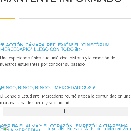
🎥 ¡ACCIÓN, CÁMARA, REFLEXIÓN! EL “CINEFÓRUM
MERCEDARIO” LLEGÓ CON TODO 🎬✨
Una experiencia única que unió cine, historia y la emoción de
nuestros estudiantes por conocer su pasado.
¡BINGO, BINGO, BINGO… ¡MERCEDARIO! 🎉💰
El Consejo Estudiantil Mercedario reunió a toda la comunidad en una
mañana llena de suerte y solidaridad.
¡ARRIBA EL ALMA Y EL CORAZÓN: ¡EMPEZÓ LA CUARESMA
EN LA MERCED! 🕯️✝️