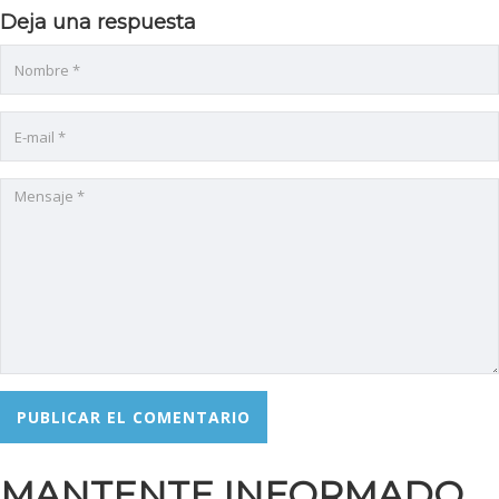
Deja una respuesta
l
l
MANTENTE INFORMADO