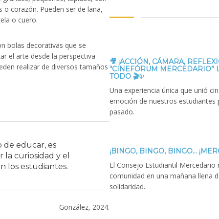
os o corazón. Pueden ser de lana,
tela o cuero.
on bolas decorativas que se
zar el arte desde la perspectiva
🎥 ¡ACCIÓN, CÁMARA, REFLEXI
ueden realizar de diversos tamaños
“CINEFÓRUM MERCEDARIO” 
TODO 🎬✨
Una experiencia única que unió cine
emoción de nuestros estudiantes 
pasado.
o de educar, es
¡BINGO, BINGO, BINGO… ¡MER
 la curiosidad y el
El Consejo Estudiantil Mercedario 
n los estudiantes.
comunidad en una mañana llena de
solidaridad.
González, 2024.