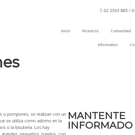
02 2503 885 / 
Inicio
Nosotros
Comunidad
Informativo
Co
nes
MANTENTE
as o pompones, se realizan con un
ue se utiliza como adorno en la
INFORMADO
ios o la bisutería. Los hay
, grandes, pequeños, tupidos, con