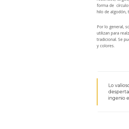
forma de
círcul
l
hilo de algodón, 
l
Por lo general, s
utilizan para real
l
tradicional. Se p
y colores.
l
l
l
Lo valios
despertar
ingenio e
l
l
l