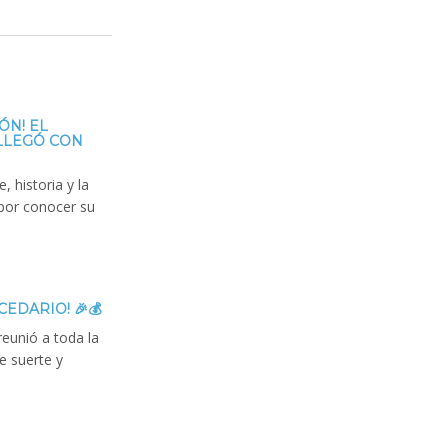
ÓN! EL
LLEGÓ CON
, historia y la
por conocer su
CEDARIO! 🎉💰
reunió a toda la
 suerte y