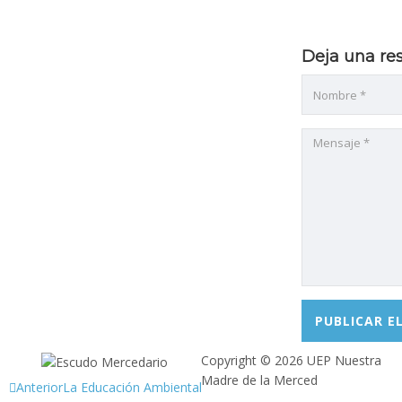
l
Deja una re
l
al
al
l
l
l
l
Copyright © 2026 UEP Nuestra
Madre de la Merced
Anterior
La Educación Ambiental
l