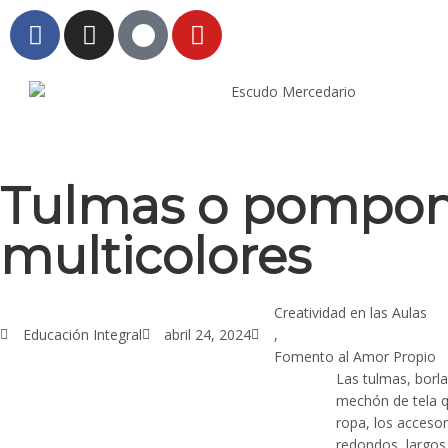
l
l
leri
Tulmas o pompo
multicolores
Creatividad en las Aulas
Educación Integral
abril 24, 2024
,
Fomento al Amor Propio
l
Las tulmas, borl
mechón de tela q
ropa, los accesor
l
redondos, largos