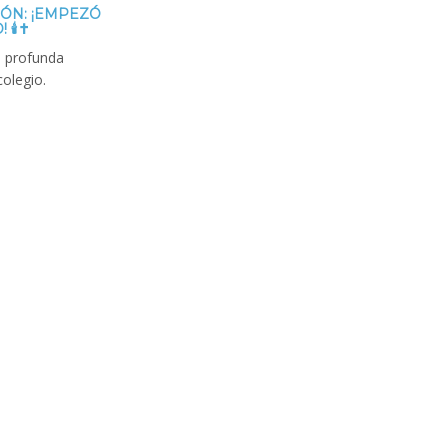
ZÓN: ¡EMPEZÓ
️✝️
n profunda
colegio.