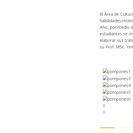
El Área de Cultur
l
habilidades motr
Año, por medio d
l
estudiantes se m
elaborar sus trab
l
su Prof. MSc. Ye
l
l
l
l
l