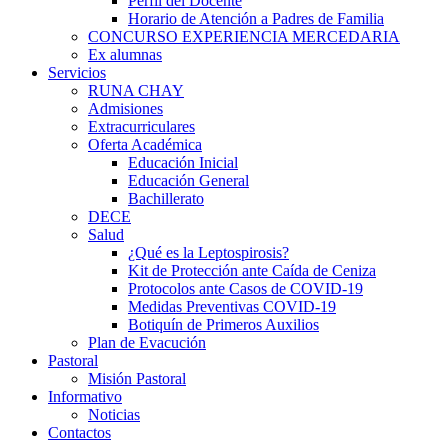
Perfil del Docente
Horario de Atención a Padres de Familia
CONCURSO EXPERIENCIA MERCEDARIA
Ex alumnas
iş
Servicios
RUNA CHAY
Admisiones
Extracurriculares
Oferta Académica
Educación Inicial
Educación General
Bachillerato
DECE
Salud
¿Qué es la Leptospirosis?
Kit de Protección ante Caída de Ceniza
iş
Protocolos ante Casos de COVID-19
Medidas Preventivas COVID-19
Botiquín de Primeros Auxilios
Plan de Evacución
Pastoral
Misión Pastoral
Informativo
Noticias
Contactos