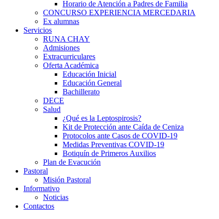
Horario de Atención a Padres de Familia
CONCURSO EXPERIENCIA MERCEDARIA
Ex alumnas
Servicios
RUNA CHAY
Admisiones
Extracurriculares
Oferta Académica
Educación Inicial
Educación General
Bachillerato
DECE
Salud
¿Qué es la Leptospirosis?
Kit de Protección ante Caída de Ceniza
Protocolos ante Casos de COVID-19
Medidas Preventivas COVID-19
Botiquín de Primeros Auxilios
Plan de Evacución
Pastoral
Misión Pastoral
Informativo
Noticias
Contactos