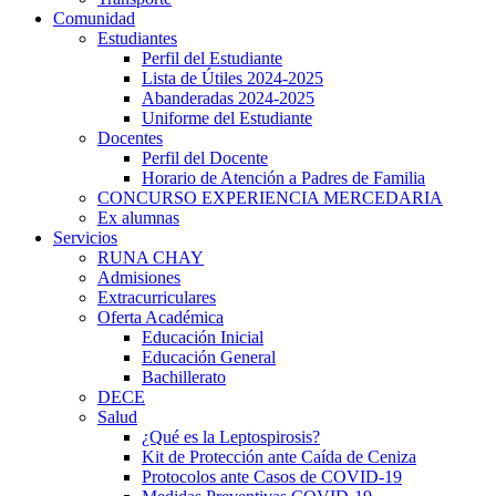
Comunidad
Estudiantes
Perfil del Estudiante
Lista de Útiles 2024-2025
Abanderadas 2024-2025
Uniforme del Estudiante
Docentes
Perfil del Docente
Horario de Atención a Padres de Familia
CONCURSO EXPERIENCIA MERCEDARIA
Ex alumnas
Servicios
rtener
RUNA CHAY
Admisiones
Extracurriculares
Oferta Académica
Educación Inicial
Educación General
Bachillerato
DECE
Salud
¿Qué es la Leptospirosis?
Kit de Protección ante Caída de Ceniza
Protocolos ante Casos de COVID-19