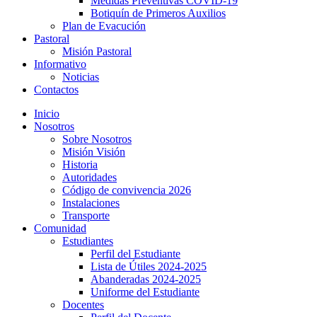
Medidas Preventivas COVID-19
Botiquín de Primeros Auxilios
Plan de Evacución
Pastoral
Misión Pastoral
Informativo
Noticias
Contactos
Inicio
Nosotros
Sobre Nosotros
Misión Visión
Historia
Autoridades
Código de convivencia 2026
iş
Instalaciones
Transporte
Comunidad
Estudiantes
Perfil del Estudiante
Lista de Útiles 2024-2025
Abanderadas 2024-2025
Uniforme del Estudiante
Docentes