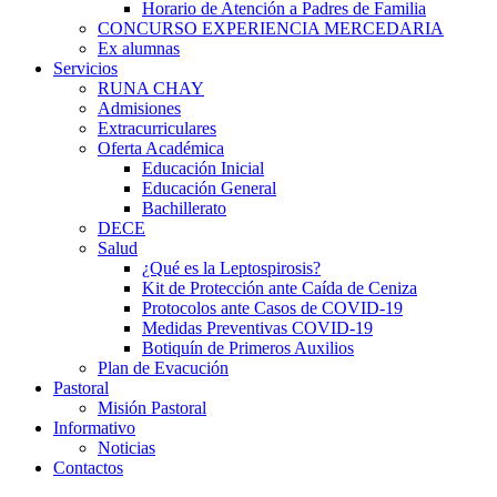
Horario de Atención a Padres de Familia
CONCURSO EXPERIENCIA MERCEDARIA
Ex alumnas
Servicios
RUNA CHAY
Admisiones
Extracurriculares
Oferta Académica
Educación Inicial
Educación General
Bachillerato
DECE
Salud
¿Qué es la Leptospirosis?
Kit de Protección ante Caída de Ceniza
Protocolos ante Casos de COVID-19
Medidas Preventivas COVID-19
Botiquín de Primeros Auxilios
Plan de Evacución
Pastoral
Misión Pastoral
Informativo
Noticias
Contactos