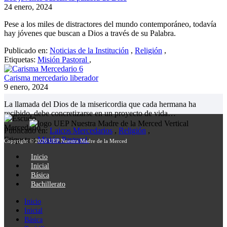
24 enero, 2024
Pese a los miles de distractores del mundo contemporáneo, todavía
hay jóvenes que buscan a Dios a través de su Palabra.
Publicado en:
Noticias de la Institución
,
Religión
,
Etiquetas:
Misión Pastoral
,
Carisma mercedario liberador
9 enero, 2024
La llamada del Dios de la misericordia que cada hermana ha
recibido, debe concretizarse en un proyecto de vida…
Publicado en:
Laicos Mercedarios
,
Religión
,
Etiquetas:
Misión Pastoral
,
Copyright © 2026 UEP Nuestra Madre de la Merced
Inicio
Inicial
Básica
Bachillerato
Inicio
Inicial
Básica