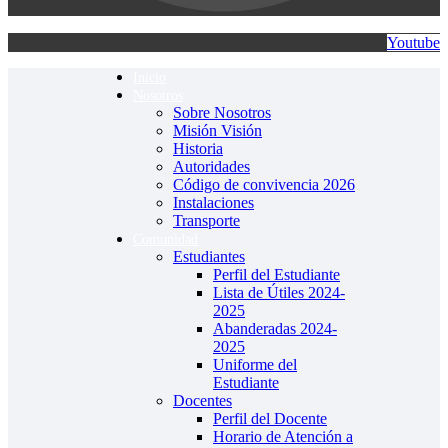
Youtube
Inicio
Nosotros
Sobre Nosotros
Misión Visión
Historia
Autoridades
Código de convivencia 2026
Instalaciones
rtener
Transporte
Comunidad
Estudiantes
Perfil del Estudiante
Lista de Útiles 2024-
2025
Abanderadas 2024-
2025
Uniforme del
Estudiante
Docentes
Perfil del Docente
Horario de Atención a