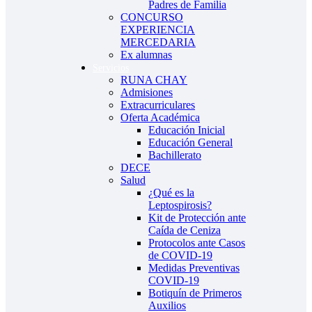
Padres de Familia
CONCURSO
EXPERIENCIA
MERCEDARIA
Ex alumnas
Servicios
RUNA CHAY
Admisiones
Extracurriculares
Oferta Académica
Educación Inicial
Educación General
Bachillerato
DECE
Salud
¿Qué es la
iş
Leptospirosis?
Kit de Protección ante
Caída de Ceniza
Protocolos ante Casos
de COVID-19
Medidas Preventivas
COVID-19
Botiquín de Primeros
Auxilios