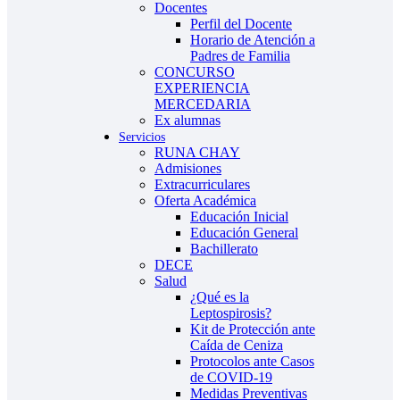
Docentes
Perfil del Docente
Horario de Atención a
Padres de Familia
CONCURSO
EXPERIENCIA
MERCEDARIA
Ex alumnas
Servicios
RUNA CHAY
Admisiones
Extracurriculares
Oferta Académica
Educación Inicial
Educación General
Bachillerato
DECE
Salud
¿Qué es la
Leptospirosis?
Kit de Protección ante
Caída de Ceniza
Protocolos ante Casos
de COVID-19
Medidas Preventivas