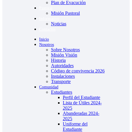
Plan de Evacución
Pastoral
Misión Pastoral
Informativo
iş
Noticias
Contactos
Inicio
Nosotros
Sobre Nosotros
Misión Visión
Historia
Autoridades
Código de convivencia 2026
Instalaciones
iş
Transporte
Comunidad
Estudiantes
Perfil del Estudiante
Lista de Útiles 2024-
2025
Abanderadas 2024-
2025
Uniforme del
Estudiante